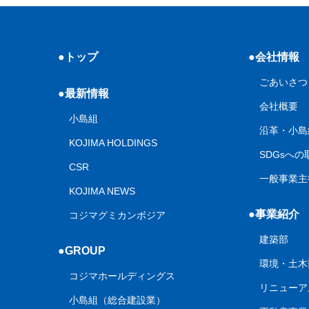
●トップ
●会社情報
ごあいさつ
●最新情報
会社概要
小島組
沿革・小島
KOJIMA HOLDINGS
SDGsへ
CSR
一般事業主
KOJIMA NEWS
●事業紹介
コジマグミカンボジア
建築部
●GROUP
環境・土木
コジマホールディングス
リニューア
小島組（総合建設業）