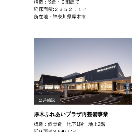
構造：S造・２階建て
延床面積:２３５２．１㎡
所在地：神奈川県厚木市
公共施設
厚木ふれあいプラザ再整備事業
構造：鉄骨造 地下1階 地上2階
延床面積:4,690.77㎡