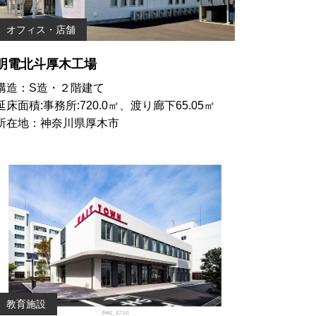
オフィス・店舗
明電北斗厚木工場
構造：S造・２階建て
延床面積:事務所:720.0㎡、渡り廊下65.05㎡
所在地：神奈川県厚木市
教育施設