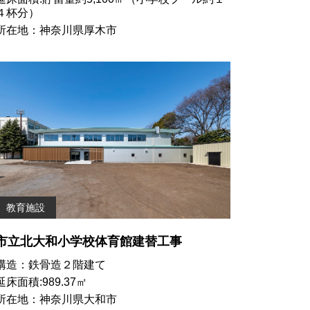
４杯分）
所在地：神奈川県厚木市
教育施設
市立北大和小学校体育館建替工事
構造：鉄骨造２階建て
延床面積:989.37㎡
所在地：神奈川県大和市