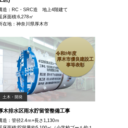
構造：RC・SRC造 地上4階建て
延床面積:6,278㎡
所在地：神奈川県厚木市
令和5年度
厚木市優良建設工
事等表彰
土木・開発
厚木排水区雨水貯留管整備工事
構造：管径2.4ｍ×長さ1,130ｍ
延床面積:貯留量約5,100㎥（小学校プール約１