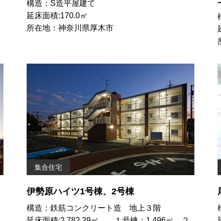
構造：S造平屋建て
延床面積:170.0㎡
所在地：神奈川県厚木市
集合住宅
伊勢原ハイツ1号棟、2号棟
構造：鉄筋コンクリート造 地上３階
延床面積:2,782.29㎡ １号棟：1,496㎡ ２