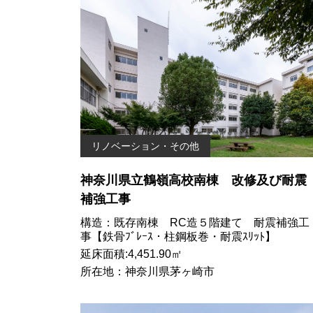
リノベーション・その他
神奈川県立鶴嶺高校南棟 改修及び耐震
補強工事
構造：既存南棟 RC造５階建て 耐震補強工
事【鉄骨ﾌﾞﾚｰｽ・柱鋼板巻・耐震ｽﾘｯﾄ】
延床面積:4,451.90㎡
所在地：神奈川県茅ヶ崎市