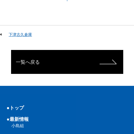
下津古久倉庫
一覧へ戻る
●トップ
●最新情報
小島組