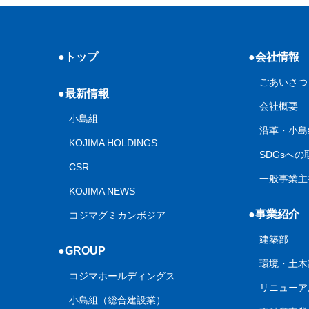
●トップ
●会社情報
ごあいさつ
●最新情報
会社概要
小島組
沿革・小島
KOJIMA HOLDINGS
SDGsへ
CSR
一般事業主
KOJIMA NEWS
●事業紹介
コジマグミカンボジア
建築部
●GROUP
環境・土木
コジマホールディングス
リニューア
小島組（総合建設業）