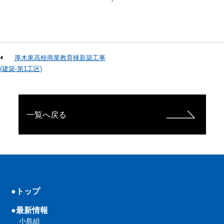
厚木東高校商業教育棟新築工事
(建築-第1工区)
一覧へ戻る
●トップ
●最新情報
小島組