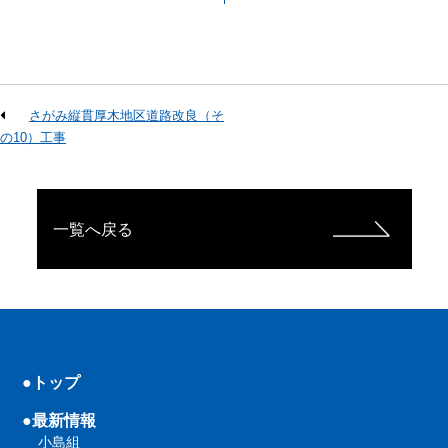
さがみ縦貫厚木地区道路改良（そ
の10）工事
一覧へ戻る
●トップ
●最新情報
小島組