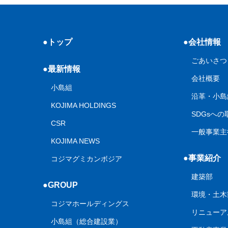
●トップ
●会社情報
ごあいさつ
●最新情報
会社概要
小島組
沿革・小島
KOJIMA HOLDINGS
SDGsへ
CSR
一般事業主
KOJIMA NEWS
●事業紹介
コジマグミカンボジア
建築部
●GROUP
環境・土木
コジマホールディングス
リニューア
小島組（総合建設業）