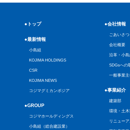
●トップ
●会社情報
ごあいさつ
●最新情報
会社概要
小島組
沿革・小島
KOJIMA HOLDINGS
SDGsへ
CSR
一般事業主
KOJIMA NEWS
●事業紹介
コジマグミカンボジア
建築部
●GROUP
環境・土木
コジマホールディングス
リニューア
小島組（総合建設業）