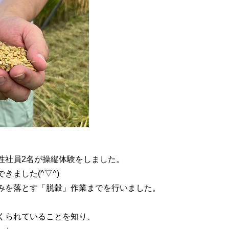
性社員2名が操縦体験をしました。
ました(^▽^)
みを落とす「脱穀」作業までを行いました。
くられていることを知り、