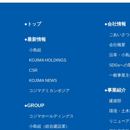
●トップ
●会社情報
ごあいさつ
●最新情報
会社概要
小島組
沿革・小島
KOJIMA HOLDINGS
SDGsへ
CSR
一般事業主
KOJIMA NEWS
●事業紹介
コジマグミカンボジア
建築部
●GROUP
環境・土木
コジマホールディングス
リニューア
小島組（総合建設業）