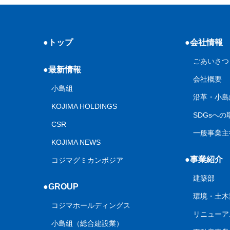
●トップ
●会社情報
ごあいさつ
●最新情報
会社概要
小島組
沿革・小島
KOJIMA HOLDINGS
SDGsへ
CSR
一般事業主
KOJIMA NEWS
●事業紹介
コジマグミカンボジア
建築部
●GROUP
環境・土木
コジマホールディングス
リニューア
小島組（総合建設業）