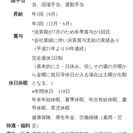
諸手当
当、現場手当、通勤手当
昇給
年1回（8月）
年2回（12月・6月）
*決算期が7月のため冬季賞与が1回目
賞与
*会社業績に伴い決算賞与支給の実績あり
（平成21年より10年連続）
完全週休2日制
（基本的に土・日休み。但しその週の月曜か
ら金曜に祝日等休日が入る場合は土曜が出勤
休日休暇
となる。）
※年間休日 118日
年末年始休暇、夏季休暇、年次有給休暇、慶
弔休暇、育児休暇
健康保険、厚生年金、労働保険（雇用・労
待遇・福利
災）