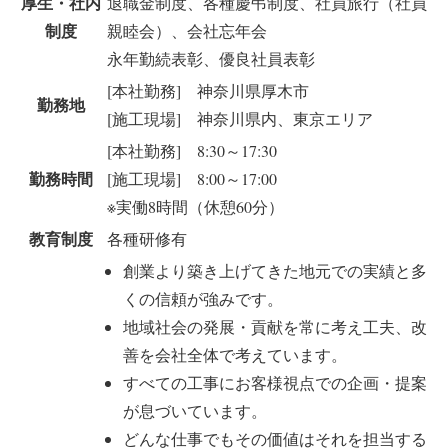
厚生・社内
退職金制度、各種慶弔制度、社員旅行（社員
制度
親睦会）、会社忘年会
永年勤続表彰、優良社員表彰
[本社勤務] 神奈川県厚木市
勤務地
[施工現場] 神奈川県内、東京エリア
[本社勤務] 8:30～17:30
勤務時間
[施工現場] 8:00～17:00
※実働8時間（休憩60分）
教育制度
各種研修有
創業より築き上げてきた地元での実績と多
くの信頼が強みです。
地域社会の発展・貢献を常に考え工夫、改
善を会社全体で考えています。
すべての工事にお客様視点での企画・提案
が息づいています。
どんな仕事でもその価値はそれを担当する