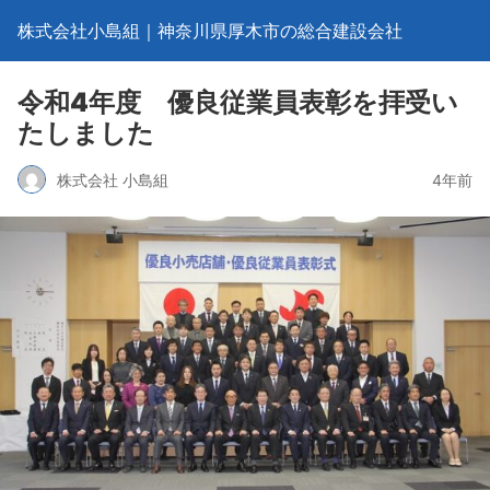
株式会社小島組｜神奈川県厚木市の総合建設会社
令和4年度 優良従業員表彰を拝受い
たしました
株式会社 小島組
4年前